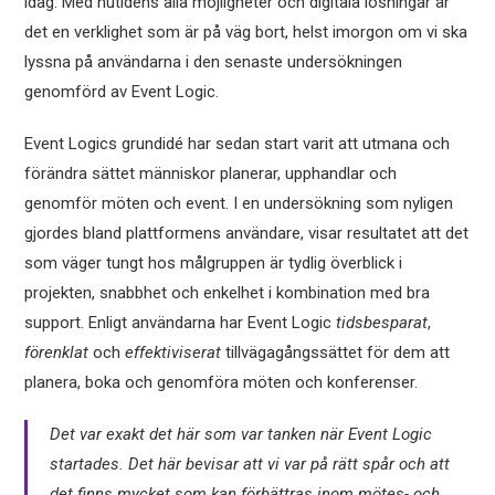
idag. Med nutidens alla möjligheter och digitala lösningar är
det en verklighet som är på väg bort, helst imorgon om vi ska
lyssna på användarna i den senaste undersökningen
genomförd av Event Logic.
Event Logics grundidé har sedan start varit att utmana och
förändra sättet människor planerar, upphandlar och
genomför möten och event. I en undersökning som nyligen
gjordes bland plattformens användare, visar resultatet att det
som väger tungt hos målgruppen är tydlig överblick i
projekten, snabbhet och enkelhet i kombination med bra
support. Enligt användarna har Event Logic
tidsbesparat
,
förenklat
och
effektiviserat
tillvägagångssättet för dem att
planera, boka och genomföra möten och konferenser.
Det var exakt det här som var tanken när Event Logic
startades. Det här bevisar att vi var på rätt spår och att
det finns mycket som kan förbättras inom mötes- och