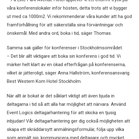
våra konferenslokaler inför hösten, detta trots att vi bygger
ut med ca 1000m2. Vi rekommenderar våra kunder att ha god
framförhållning för att säkerställa sina förväntningar och
önskemål. Med andra ord, boka i tid, säger Thomas.
Samma sak gäller för konferenser i Stockholmsområdet.
– Det blir allt viktigare att boka sin konferens i god tid. Vi
märker helt klart av en ökad efterfrågan på konferenserna,
vilket är jätteroligt, säger Anna Hallström, konferensansvarig
Best Western Kom Hotel Stockholm.
När allt är bokat är det såklart viktigt att även bjuda in
deltagarna i tid så att alla har möjlighet att närvara. Använd
Event Logics deltagarhantering för att skicka en tjusig
inbjudan! Vår deltagarhantering ger dig också möjligheten att
skapa ett skräddarsytt anmälningsformulär, följa upp vilka
som anmält sig, kommunicera med deltagare och mycket,