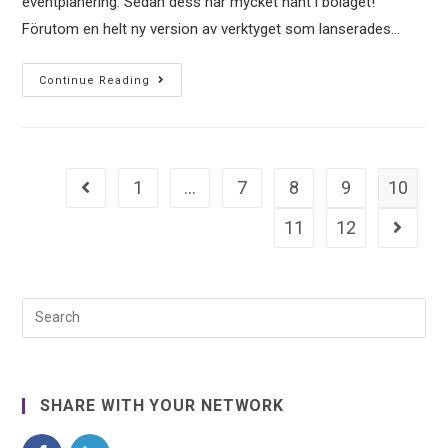
eventplanering. Sedan dess har mycket hänt i bolaget!
Förutom en helt ny version av verktyget som lanserades…
Continue Reading
1
…
7
8
9
10
11
12
SHARE WITH YOUR NETWORK